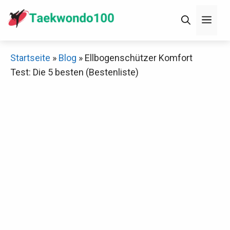
Zum
Men
Inhalt
springen
×
Startseite
»
Blog
»
Ellbogenschützer Komfort
Test: Die 5 besten (Bestenliste)
Decathlon Sale
Schaue dir jetzt die meistverkauften Produkte im
Sale bei Decathlon an!
Jetzt anschauen