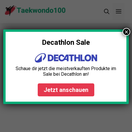
Zum
Men
Inhalt
springen
×
Startseite
»
Blog
»
Taekwondo Tiefschutz Test:
Die 5 besten (Bestenliste)
Decathlon Sale
Schaue dir jetzt die meistverkauften Produkte im
Sale bei Decathlon an!
Jetzt anschauen