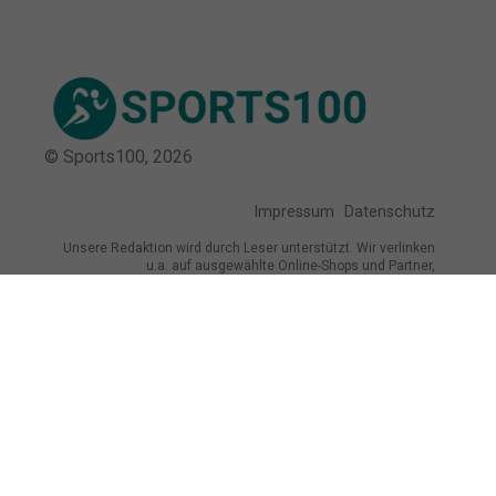
© Sports100,
2026
Impressum
Datenschutz
Unsere Redaktion wird durch Leser unterstützt. Wir verlinken
u.a. auf ausgewählte Online-Shops und Partner,
von denen wir ggf. eine Vergütung erhalten.
Mehr erfahren.
Adresse
Budapester Str. 34, 01069 Dresden,
Deutschland