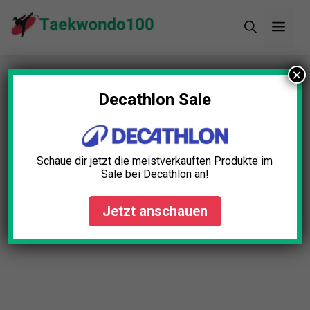
Zum
Men
Inhalt
springen
×
Startseite
»
Blog
»
Taekwondo Brustprotektor
Test: Die 5 besten (Bestenliste)
Decathlon Sale
Schaue dir jetzt die meistverkauften Produkte im
Sale bei Decathlon an!
Jetzt anschauen