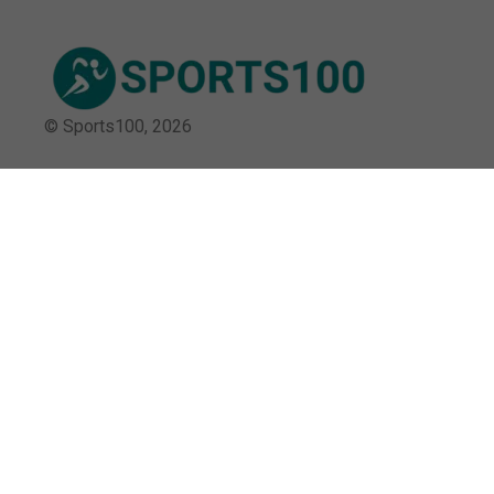
© Sports100,
2026
Impressum
Datenschutz
Unsere Redaktion wird durch Leser unterstützt. Wir verlinken
u.a. auf ausgewählte Online-Shops und Partner,
von denen wir ggf. eine Vergütung erhalten.
Mehr erfahren.
Adresse
Budapester Str. 34, 01069 Dresden,
Deutschland