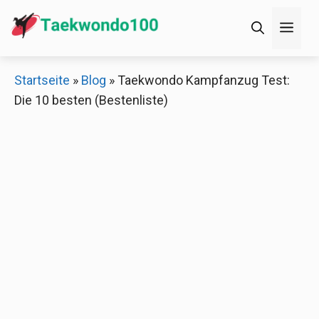
Zum
Men
Inhalt
springen
×
Startseite
»
Blog
»
Taekwondo Kampfanzug Test:
Die 10 besten (Bestenliste)
Decathlon Sale
Schaue dir jetzt die meistverkauften Produkte im
Sale bei Decathlon an!
Jetzt anschauen