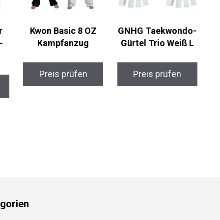
r
Kwon Basic 8 OZ
GNHG Taekwondo-
-
Kampfanzug
Gürtel Trio Weiß L
Preis prüfen
Preis prüfen
gorien