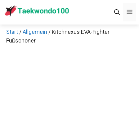
Zum
M
Inhalt
springen
Start
/
Allgemein
/ Kitchnexus EVA-Fighter
Fußschoner