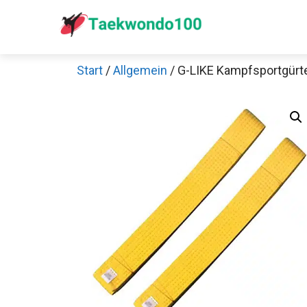
Zum
Inhalt
springen
Start
/
Allgemein
/ G-LIKE Kampfsportgürt