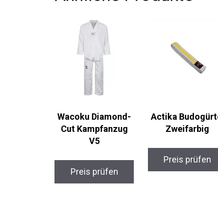
Ähnliche Produkte
Wacoku Diamond-
Actika Budogürte
Cut Kampfanzug
Zweifarbig
V5
Preis prüfen
Preis prüfen